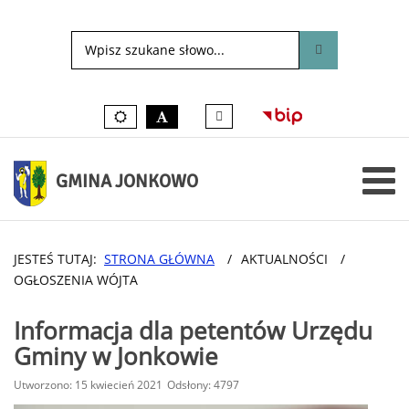
Tłumacz
Kolory
czarno-
języka
domyślne
biały
migowego
on-
line
GMINA JONKOWO
JESTEŚ TUTAJ:
STRONA GŁÓWNA
/
AKTUALNOŚCI
/
OGŁOSZENIA WÓJTA
Informacja dla petentów Urzędu
Gminy w Jonkowie
Utworzono: 15 kwiecień 2021
Odsłony: 4797