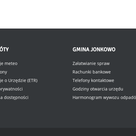
ÓTY
GMINA
JONKOWO
je meteo
Załatwianie spraw
rony
Rachunki bankowe
je o Urzędzie (ETR)
Telefony kontaktowe
 prywatności
Godziny otwarcia urzędu
ja dostępności
Harmonogram wywozu odpad