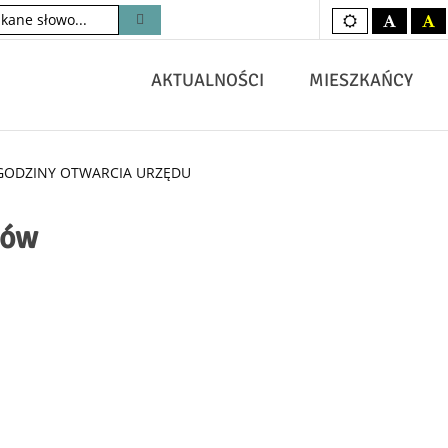
Kolory
czarno-
c
domyślne
biały
żó
AKTUALNOŚCI
MIESZKAŃCY
GODZINY OTWARCIA URZĘDU
tów