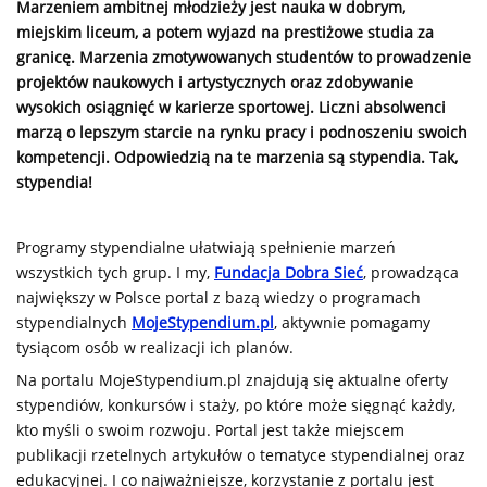
Marzeniem ambitnej młodzieży jest nauka w dobrym,
miejskim liceum, a potem wyjazd na prestiżowe studia za
granicę. Marzenia zmotywowanych studentów to prowadzenie
projektów naukowych i artystycznych oraz zdobywanie
wysokich osiągnięć w karierze sportowej. Liczni absolwenci
marzą o lepszym starcie na rynku pracy i podnoszeniu swoich
kompetencji. Odpowiedzią na te marzenia są stypendia. Tak,
stypendia!
Programy stypendialne ułatwiają spełnienie marzeń
wszystkich tych grup. I my,
Fundacja Dobra Sieć
, prowadząca
największy w Polsce portal z bazą wiedzy o programach
stypendialnych
MojeStypendium.pl
, aktywnie pomagamy
tysiącom osób w realizacji ich planów.
Na portalu MojeStypendium.pl znajdują się aktualne oferty
stypendiów, konkursów i staży, po które może sięgnąć każdy,
kto myśli o swoim rozwoju. Portal jest także miejscem
publikacji rzetelnych artykułów o tematyce stypendialnej oraz
edukacyjnej. I co najważniejsze, korzystanie z portalu jest