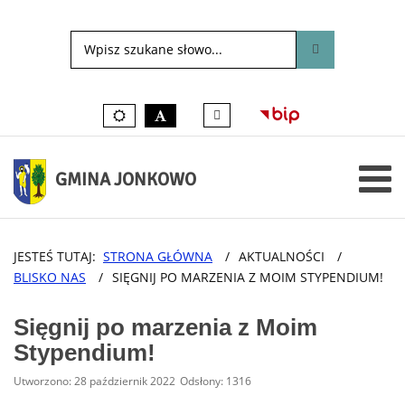
Tłumacz
Kolory
czarno-
języka
domyślne
biały
migowego
on-
line
GMINA JONKOWO
JESTEŚ TUTAJ:
STRONA GŁÓWNA
/
AKTUALNOŚCI
/
BLISKO NAS
/
SIĘGNIJ PO MARZENIA Z MOIM STYPENDIUM!
Sięgnij po marzenia z Moim
Stypendium!
Utworzono: 28 październik 2022
Odsłony: 1316