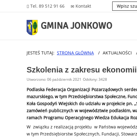
Tel. 89 512 91 66
Kontakt
GMINA JONKOWO
JESTEŚ TUTAJ:
STRONA GŁÓWNA
/
AKTUALNOŚCI
Szkolenia z zakresu ekonomii
Utworzono: 06 październik 2021
Odsłony: 3428
Podlaska Federacja Organizacji Pozarządowych serde
mazurskiego, w tym Przedsiębiorstwa Społeczne, Funda
Koła Gospodyń Wiejskich do udziału w projekcie pn. 
zamówień publicznych w województwie podlaskim, wa
ramach Programu Operacyjnego Wiedza Edukacja Rozwó
W związku z realizacją projektu w Państwa województ
w tym Przedsiębiorstw Społecznych, Fundacji, Stowarz