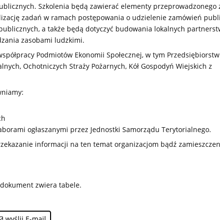
ublicznych. Szkolenia będą zawierać elementy przeprowadzonego 
lizację zadań w ramach postępowania o udzielenie zamówień publ
blicznych, a także będą dotyczyć budowania lokalnych partnerst
ądzania zasobami ludzkimi.
 współpracy Podmiotów Ekonomii Społecznej, w tym Przedsiębiorstw
jalnych, Ochotniczych Straży Pożarnych, Kół Gospodyń Wiejskich z
wniamy:
ch
aborami ogłaszanymi przez Jednostki Samorządu Terytorialnego.
zekazanie informacji na ten temat organizacjom bądź zamieszczen
- dokument zwiera tabele.
wyślij E-mail