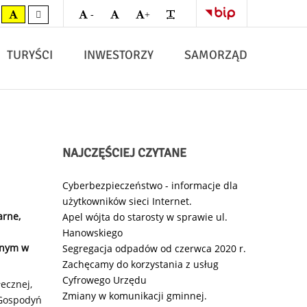
Zmniejsz
Domyślna
Zwiększ
Zwiększ
Tłumacz
zarno-
żółto-
-
+
czcionkę
czcionka
czcionkę
odstępy
języka
łty
czarny
migowego
on-
line
TURYŚCI
INWESTORZY
SAMORZĄD
NAJCZĘŚCIEJ
CZYTANE
Cyberbezpieczeństwo - informacje dla
użytkowników sieci Internet.
arne,
Apel wójta do starosty w sprawie ul.
Hanowskiego
anym w
Segregacja odpadów od czerwca 2020 r.
Zachęcamy do korzystania z usług
Cyfrowego Urzędu
ecznej,
Zmiany w komunikacji gminnej.
 Gospodyń