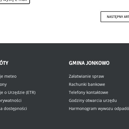
NASTĘPNY AR
ÓTY
GMINA
JONKOWO
je meteo
Załatwianie spraw
rony
Rachunki bankowe
je o Urzędzie (ETR)
Telefony kontaktowe
 prywatności
Godziny otwarcia urzędu
ja dostępności
Harmonogram wywozu odpad