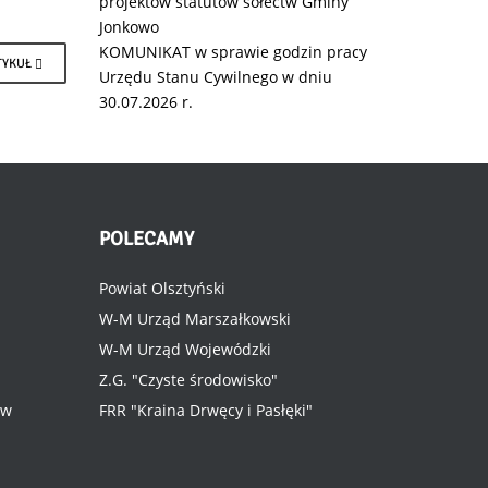
projektów statutów sołectw Gminy
Jonkowo
KOMUNIKAT w sprawie godzin pracy
TYKUŁ
Urzędu Stanu Cywilnego w dniu
30.07.2026 r.
POLECAMY
Powiat Olsztyński
W-M Urząd Marszałkowski
W-M Urząd Wojewódzki
Z.G. "Czyste środowisko"
ów
FRR "Kraina Drwęcy i Pasłęki"