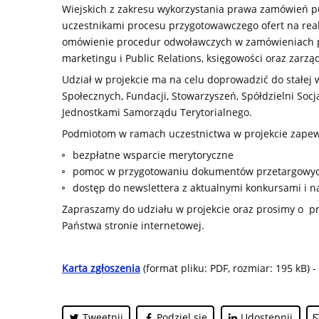
Wiejskich z zakresu wykorzystania prawa zamówień p
uczestnikami procesu przygotowawczego ofert na rea
omówienie procedur odwoławczych w zamówieniach pu
marketingu i Public Relations, księgowości oraz zarz
Udział w projekcie ma na celu doprowadzić do stałej
Społecznych, Fundacji, Stowarzyszeń, Spółdzielni Soc
Jednostkami Samorządu Terytorialnego.
Podmiotom w ramach uczestnictwa w projekcie zape
bezpłatne wsparcie merytoryczne
pomoc w przygotowaniu dokumentów przetargowy
dostęp do newslettera z aktualnymi konkursami i n
Zapraszamy do udziału w projekcie oraz prosimy o pr
Państwa stronie internetowej.
Karta zgłoszenia
(format pliku: PDF, rozmiar: 195 kB) 
Tweetnij
Podziel się
Udostępnij