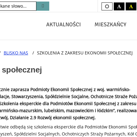
Kolory
czarno-
c
domyślne
biały
żó
AKTUALNOŚCI
MIESZKAŃCY
/
BLISKO NAS
/
SZKOLENIA Z ZAKRESU EKONOMII SPOŁECZNEJ
 społecznej
cznie zaprasza Podmioty Ekonomii Społecznej z woj. warmińsko-
cje, Stowarzyszenia, Spółdzielnie Socjalne, Ochotnicze Straże Poż
„Szkolenia eksperckie dla Podmiotów Ekonomii Społecznej z zakresu
rmińsko-mazurskim, lubelskim, mazowieckim i łódzkim”, realizow
j, Działanie 2.9 Rozwój ekonomii społecznej.
wie odbędą się szkolenia eksperckie dla Podmiotów Ekonomii Społ
yszeń, Spółdzielni Socjalnych, Ochotniczych Straży Pożarnych, Kół