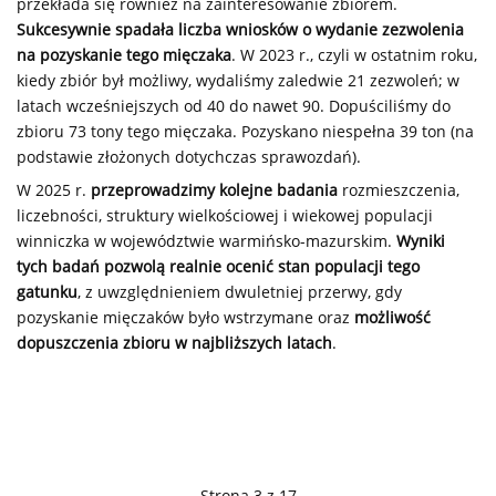
przekłada się również na zainteresowanie zbiorem.
Sukcesywnie spadała liczba wniosków o wydanie zezwolenia
na pozyskanie tego mięczaka
. W 2023 r., czyli w ostatnim roku,
kiedy zbiór był możliwy, wydaliśmy zaledwie 21 zezwoleń; w
latach wcześniejszych od 40 do nawet 90. Dopuściliśmy do
zbioru 73 tony tego mięczaka. Pozyskano niespełna 39 ton (na
podstawie złożonych dotychczas sprawozdań).
W 2025 r.
przeprowadzimy kolejne badania
rozmieszczenia,
liczebności, struktury wielkościowej i wiekowej populacji
winniczka w województwie warmińsko-mazurskim.
Wyniki
tych badań pozwolą realnie ocenić stan populacji tego
gatunku
, z uwzględnieniem dwuletniej przerwy, gdy
pozyskanie mięczaków było wstrzymane oraz
możliwość
dopuszczenia zbioru w najbliższych latach
.
Strona 3 z 17