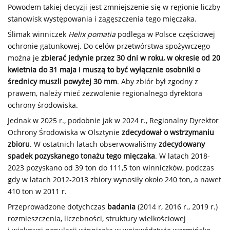
Powodem takiej decyzji jest zmniejszenie się w regionie liczby
stanowisk występowania i zagęszczenia tego mięczaka.
Ślimak winniczek
Helix pomatia
podlega w Polsce częściowej
ochronie gatunkowej. Do celów przetwórstwa spożywczego
można je
zbierać jedynie przez 30 dni w roku, w okresie od 20
kwietnia do 31 maja i muszą to być wyłącznie osobniki o
średnicy muszli powyżej 30 mm
. Aby zbiór był zgodny z
prawem, należy mieć zezwolenie regionalnego dyrektora
ochrony środowiska.
Jednak w 2025 r., podobnie jak w 2024 r., Regionalny Dyrektor
Ochrony Środowiska w Olsztynie
zdecydował o wstrzymaniu
zbioru
. W ostatnich latach obserwowaliśmy
zdecydowany
spadek pozyskanego tonażu tego mięczaka
. W latach 2018-
2023 pozyskano od 39 ton do 111,5 ton winniczków, podczas
gdy w latach 2012-2013 zbiory wynosiły około 240 ton, a nawet
410 ton w 2011 r.
Przeprowadzone dotychczas
badania
(2014 r, 2016 r., 2019 r.)
rozmieszczenia, liczebności, struktury wielkościowej