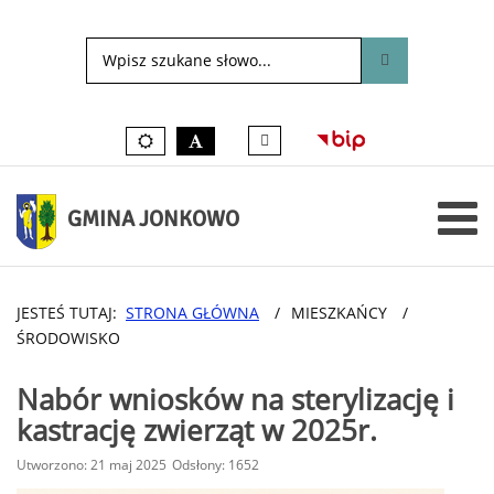
Tłumacz
Kolory
czarno-
języka
domyślne
biały
migowego
on-
line
GMINA JONKOWO
JESTEŚ TUTAJ:
STRONA GŁÓWNA
/
MIESZKAŃCY
/
ŚRODOWISKO
Nabór wniosków na sterylizację i
kastrację zwierząt w 2025r.
Utworzono: 21 maj 2025
Odsłony: 1652