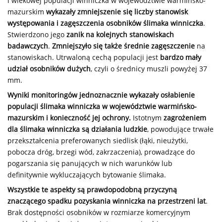
i wiekowej populacji winniczka w województwie warmińsko-
mazurskim
wykazały
zmniejszenie się liczby stanowisk
występowania i zagęszczenia osobników ślimaka winniczka
.
Stwierdzono jego
zanik na kolejnych
stanowiskach
badawczych
.
Zmniejszyło się także średnie zagęszczenie
na
stanowiskach. Utrwaloną cechą populacji jest
bardzo mały
udział osobników dużych
, czyli o średnicy muszli powyżej 37
mm.
Wyniki monitoringów jednoznacznie wykazały osłabienie
populacji ślimaka winniczka w województwie warmińsko-
mazurskim i konieczność jej ochrony.
Istotnym
zagrożeniem
dla ślimaka winniczka są działania ludzkie
, powodujące trwałe
przekształcenia preferowanych siedlisk (łąki, nieużytki,
pobocza dróg, brzegi wód, zakrzaczenia), prowadzące do
pogarszania się panujących w nich warunków lub
definitywnie wykluczających bytowanie ślimaka.
Wszystkie te aspekty są prawdopodobną przyczyną
znaczącego spadku pozyskania winniczka na przestrzeni lat
.
Brak dostępności osobników w rozmiarze komercyjnym