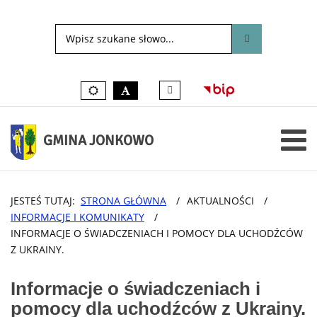
Tłumacz
Kolory
czarno-
języka
domyślne
biały
migowego
on-
line
GMINA JONKOWO
JESTEŚ TUTAJ:
STRONA GŁÓWNA
/
AKTUALNOŚCI
/
INFORMACJE I KOMUNIKATY
/
INFORMACJE O ŚWIADCZENIACH I POMOCY DLA UCHODŹCÓW
Z UKRAINY.
Informacje o świadczeniach i
pomocy dla uchodźców z Ukrainy.