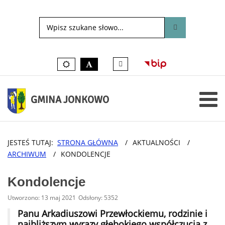
Tłumacz
Kolory
czarno-
języka
domyślne
biały
migowego
on-
line
GMINA JONKOWO
JESTEŚ TUTAJ:
STRONA GŁÓWNA
/
AKTUALNOŚCI
/
ARCHIWUM
/
KONDOLENCJE
Kondolencje
Utworzono: 13 maj 2021
Odsłony: 5352
Panu Arkadiuszowi Przewłockiemu, rodzinie i
najbliższym wyrazy głębokiego współczucia z