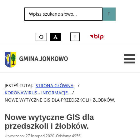
Tłumacz
Kolory
czarno-
języka
domyślne
biały
migowego
on-
line
GMINA JONKOWO
JESTEŚ TUTAJ:
STRONA GŁÓWNA
/
KORONAWIRUS - INFORMACJE
/
NOWE WYTYCZNE GIS DLA PRZEDSZKOLI I ŻŁOBKÓW.
Nowe wytyczne GIS dla
przedszkoli i żłobków.
Utworzono: 27 listopad 2020
Odsłony: 4956